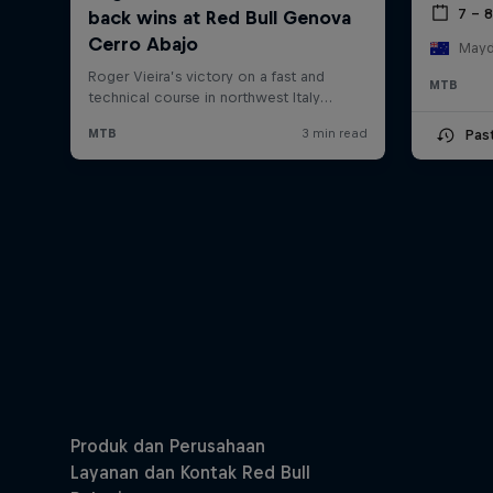
7 – 8
Mayde
MTB
Pas