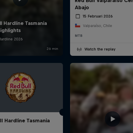
Red Bull Valparaíso Ce
Abajo
15 Februari 2026
Valparaíso, Chile
MTB
Watch the replay
ll Hardline Tasmania