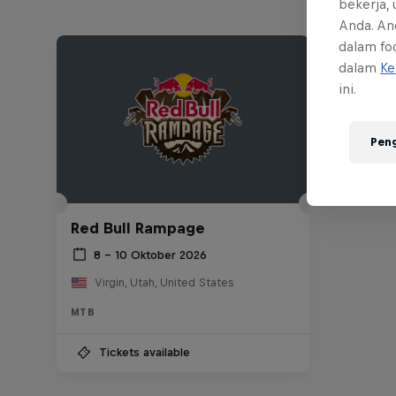
bekerja,
Anda. An
dalam foo
dalam
Ke
ini.
Pen
Red Bull Rampage
8 – 10 Oktober 2026
Virgin, Utah, United States
MTB
Tickets available