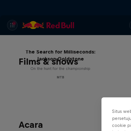
The Search for Milliseconds:
Jackson Goldstone
Films & shows
On the hunt for the championship
MTB
Situs we
persetuj
Acara
cookie p