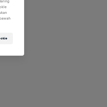
daring
okIe
mukan
 bawah
okie