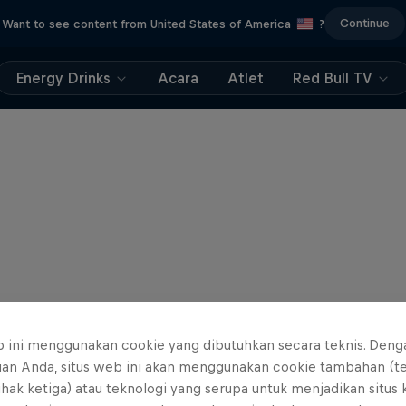
Continue
Want to see content from United States of America
?
Energy Drinks
Acara
Atlet
Red Bull TV
b ini menggunakan cookie yang dibutuhkan secara teknis. Deng
uan Anda, situs web ini akan menggunakan cookie tambahan (t
ihak ketiga) atau teknologi yang serupa untuk menjadikan situs