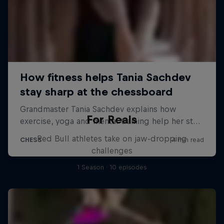
For Reals
Red Bull athletes take on jaw-dropping
challenges
1 Season · 10 episodes