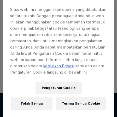
Situs web ini menggunakan cookie yang dibutuhkan
secara teknis. Dengan persetujuan Anda, situs web
ini akan menggunakan cookie tambahan (termasuk
cookie pihak ketiga) atau teknologi yang serupa
Want more of this?
untuk menjadikan situs kami bekerja, untuk tujuan
pemasaran, dan untuk meningkatkan pengalaman
daring Anda. Anda dapat membatalkan persetujuan
Skateboarding
Anda lewat Pengaturan CookIe dalam footer situs
web ini kapan pun. Informasi lebih lanjut dapat
Welcome to the Red Bull Skateboarding hub, your
ditemukan dalam
Kebijakan Privasi
kami dan dalam
source for skateboarding news, videos, rider …
Pengaturan Cookie langsung di bawah ini.
Pengaturan Cookie
Tolak Semua
Terima Semua Cookie
Lebih banyak seperti ini