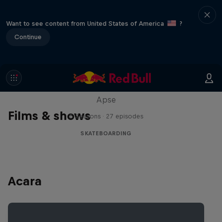
Want to see content from United States of America
?
Continue
Skate Tales
Discover the world of skate with Madars
Apse
Films & shows
5 Seasons · 27 episodes
SKATEBOARDING
Acara