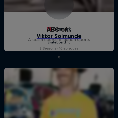
ABC of...
A crash course in action sports
2 Seasons · 16 episodes
F1