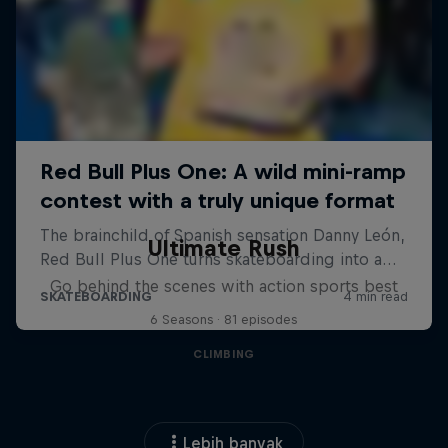
Ultimate Rush
Go behind the scenes with action sports best
6 Seasons · 81 episodes
CLIMBING
Lebih banyak