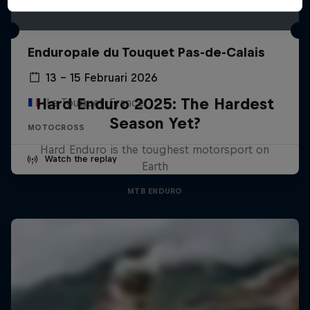
Enduropale du Touquet Pas-de-Calais
13 – 15 Februari 2026
Hard Enduro 2025: The Hardest
Le Touquet, France
Season Yet?
MOTOCROSS
Hard Enduro is the toughest motorsport on
Watch the replay
Earth
MTB ENDURO