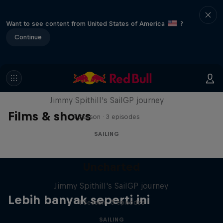
Want to see content from United States of America
?
Continue
Uncharted
Jimmy Spithill's SailGP journey
Films & shows
1 Season · 3 episodes
SAILING
Uncharted
Jimmy Spithill's SailGP journey
Lebih banyak seperti ini
1 Season · 3 episodes
SAILING