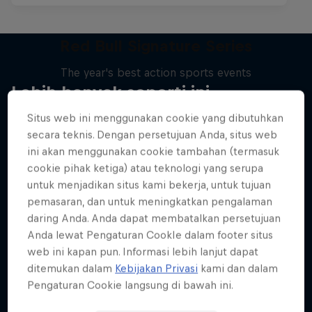
Red Bull Signature Series
The year's best action sports events
Lebih banyak seperti ini
9 Seasons · 67 episodes
Situs web ini menggunakan cookie yang dibutuhkan
SURFING
secara teknis. Dengan persetujuan Anda, situs web
ini akan menggunakan cookie tambahan (termasuk
cookie pihak ketiga) atau teknologi yang serupa
untuk menjadikan situs kami bekerja, untuk tujuan
pemasaran, dan untuk meningkatkan pengalaman
daring Anda. Anda dapat membatalkan persetujuan
Anda lewat Pengaturan CookIe dalam footer situs
web ini kapan pun. Informasi lebih lanjut dapat
ditemukan dalam
Kebijakan Privasi
kami dan dalam
Pengaturan Cookie langsung di bawah ini.