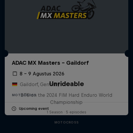
ADAC MX Masters – Gaildorf
8 – 9 Agustus 2026
Unrideable
Gaildorf, Germany
BTS on the 2024 FIM Hard Enduro World
MOTOCROSS
Championship
Upcoming event
1 Season · 5 episodes
MOTOCROSS