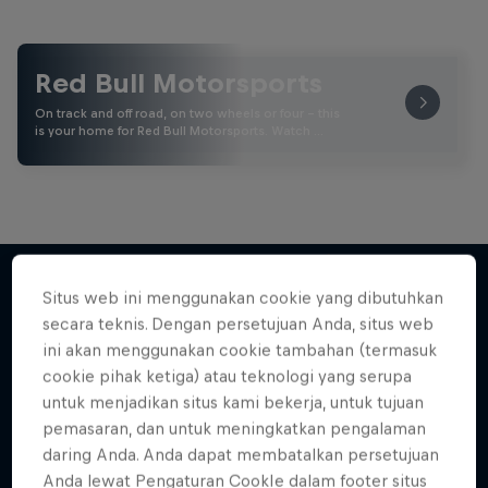
Red Bull Motorsports
On track and off road, on two wheels or four - this
is your home for Red Bull Motorsports. Watch …
More Than Machine
Situs web ini menggunakan cookie yang dibutuhkan
All-access WRC show
secara teknis. Dengan persetujuan Anda, situs web
Lebih banyak seperti ini
1 Season · 7 episodes
ini akan menggunakan cookie tambahan (termasuk
cookie pihak ketiga) atau teknologi yang serupa
WRC
untuk menjadikan situs kami bekerja, untuk tujuan
pemasaran, dan untuk meningkatkan pengalaman
daring Anda. Anda dapat membatalkan persetujuan
Anda lewat Pengaturan CookIe dalam footer situs