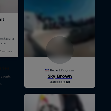
eries
 events
s