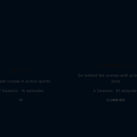
Ultimate Rush
ABC of...
Go behind the scenes with acti
ash course in action sports
best
2 Seasons · 16 episodes
6 Seasons · 81 episode
F1
CLIMBING