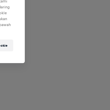
 kami
daring
okIe
mukan
 bawah
okie