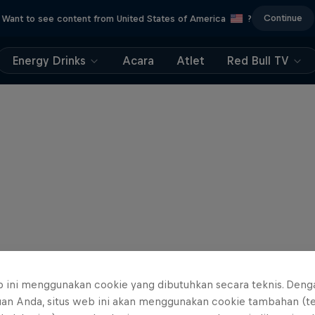
Continue
Want to see content from United States of America
?
Energy Drinks
Acara
Atlet
Red Bull TV
b ini menggunakan cookie yang dibutuhkan secara teknis. Deng
uan Anda, situs web ini akan menggunakan cookie tambahan (t