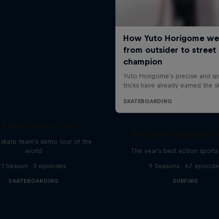
d Bull Drop In Tour
Red Bull Signature S
l skate team's demo tour of the
world
The year's best action sports
1 Season · 3 episodes
9 Seasons · 67 episode
SKATEBOARDING
SURFING