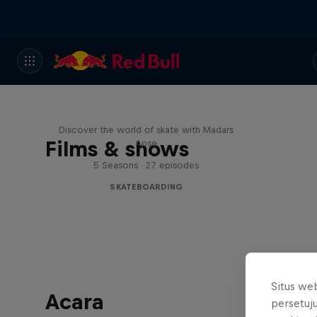
Skate Tales
Discover the world of skate with Madars
Films & shows
Apse
5 Seasons · 27 episodes
SKATEBOARDING
Situs we
Acara
persetuj