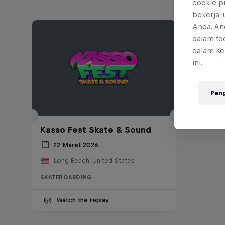
cookie p
bekerja,
Anda. An
dalam foo
dalam
Ke
ini.
Pen
Kasso Fest Skate & Sound
22 Maret 2026
Long Beach, United States
SKATEBOARDING
Watch the replay