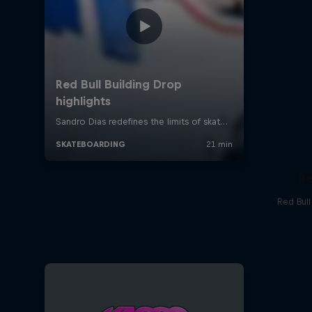
Re
Red Bul