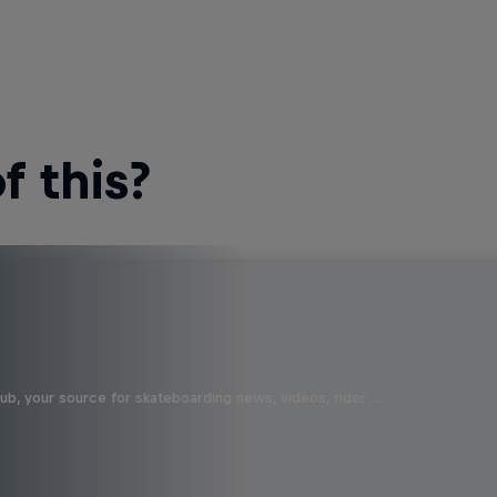
 this?
b, your source for skateboarding news, videos, rider …