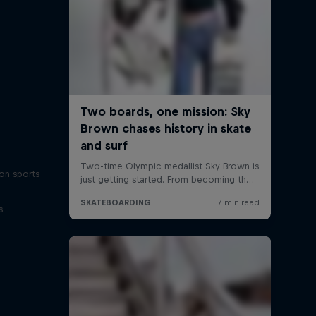
on sports
s