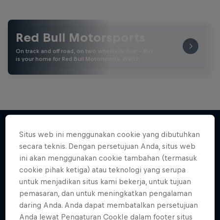
Red Bull Motorsports
On track and off road, on two wheels or four - this
is your home for Red Bull Motorsports. Watch …
Situs web ini menggunakan cookie yang dibutuhkan
secara teknis. Dengan persetujuan Anda, situs web
Lebih banyak seperti ini
ini akan menggunakan cookie tambahan (termasuk
cookie pihak ketiga) atau teknologi yang serupa
untuk menjadikan situs kami bekerja, untuk tujuan
pemasaran, dan untuk meningkatkan pengalaman
daring Anda. Anda dapat membatalkan persetujuan
Anda lewat Pengaturan CookIe dalam footer situs