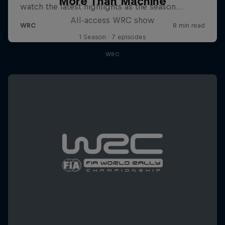
More Than Machine
All-access WRC show
1 Season · 7 episodes
WRC