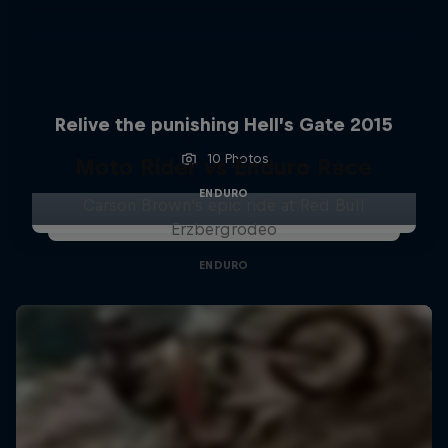
Relive the punishing Hell’s Gate 2015
10 Photos
Moto Rider vs Enduro Race
ENDURO
Carson Brown's epic ride at Red Bull
Erzbergrodeo
ENDURO