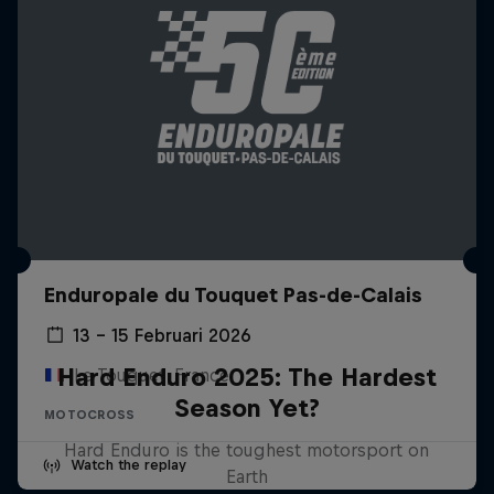
Enduropale du Touquet Pas-de-Calais
13 – 15 Februari 2026
Hard Enduro 2025: The Hardest
Le Touquet, France
Season Yet?
MOTOCROSS
Hard Enduro is the toughest motorsport on
Watch the replay
Earth