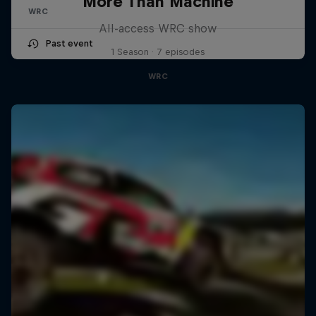
More Than Machine
WRC
All-access WRC show
Past event
1 Season · 7 episodes
WRC