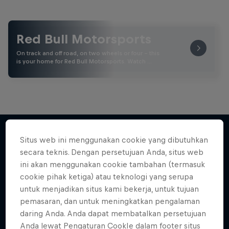
Red Bull Motorsports
On track and off road, on two wheels or four - this
is your home for Red Bull Motorsports. Watch …
Situs web ini menggunakan cookie yang dibutuhkan
secara teknis. Dengan persetujuan Anda, situs web
Lebih banyak seperti ini
ini akan menggunakan cookie tambahan (termasuk
cookie pihak ketiga) atau teknologi yang serupa
untuk menjadikan situs kami bekerja, untuk tujuan
pemasaran, dan untuk meningkatkan pengalaman
daring Anda. Anda dapat membatalkan persetujuan
Anda lewat Pengaturan CookIe dalam footer situs