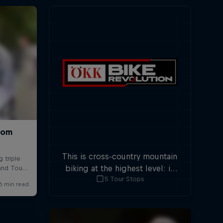
This is cross-country mountain
biking at the highest level: in
5 Tour Stops
five stops across Switzerland a
field of international athletes
will race for the win of the
overall title.