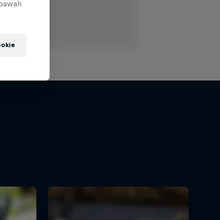
 bawah
okie