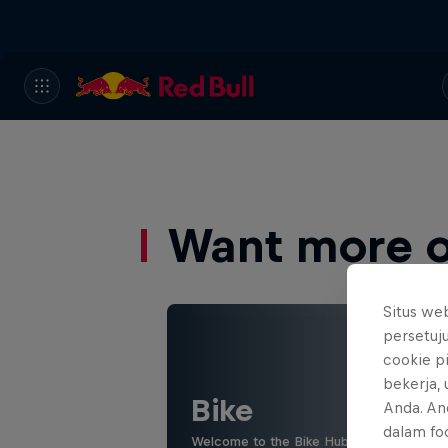
Want more of
Situs we
persetuj
cookie p
bekerja,
Bike
Anda. An
dalam foo
Welcome to the Bike Hub, where you will 