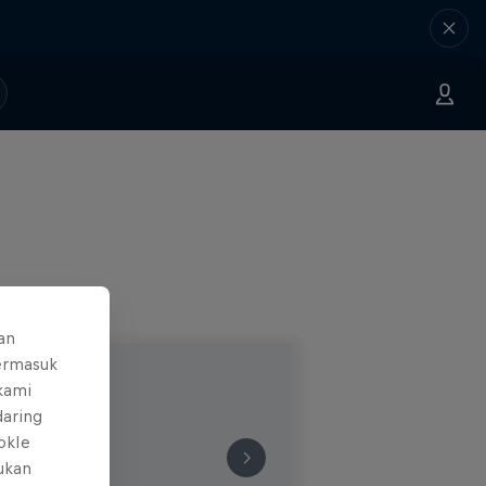
an
ermasuk
 kami
daring
okIe
mukan