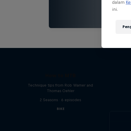
dalam
Ke
ini.
Pen
How to MTB
Technique tips from Rob Warner and
Thomas Oehler
2 Seasons · 6 episodes
BIKE