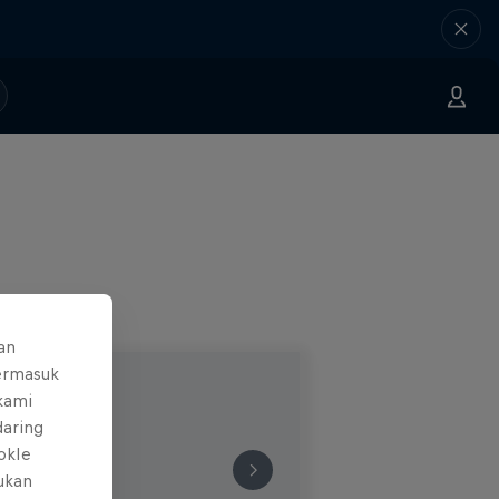
an
ermasuk
 kami
daring
okIe
mukan