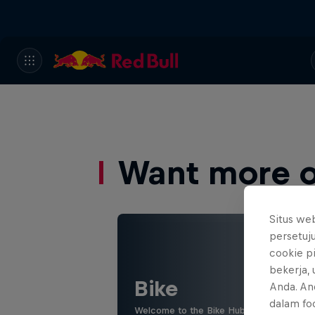
Want more of
Situs we
persetuj
cookie p
bekerja,
Bike
Anda. An
dalam foo
Welcome to the Bike Hub, where you will 