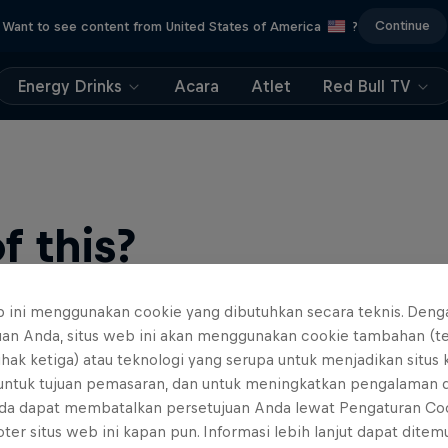
Continue
Want to see content from United States of America
?
Energy Drinks
Acara
Atlet
Red Bull TV
 this?
b ini menggunakan cookie yang dibutuhkan secara teknis. Deng
uan Anda, situs web ini akan menggunakan cookie tambahan (t
ihak ketiga) atau teknologi yang serupa untuk menjadikan situs
 untuk tujuan pemasaran, dan untuk meningkatkan pengalaman 
da dapat membatalkan persetujuan Anda lewat Pengaturan Co
ter situs web ini kapan pun. Informasi lebih lanjut dapat dite
find an action-packed collection of two-wheel films, shows …