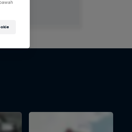
 bawah
okie