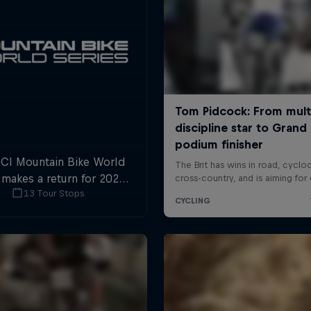
CI Mountain Bike World
 makes a return for 2025,
13 Tour Stops
 plenty of downhill and
ross-country action.