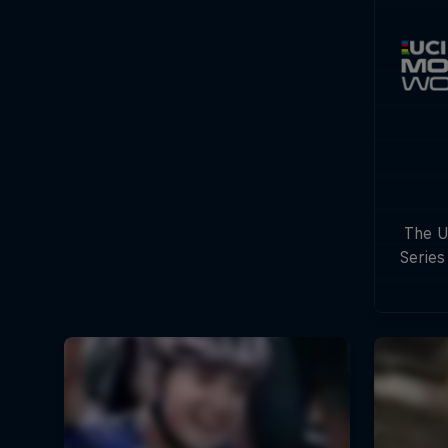
The U
Series
with
c