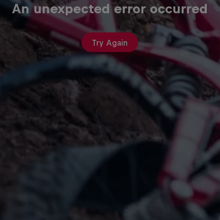
An unexpected error occurred
Try Again