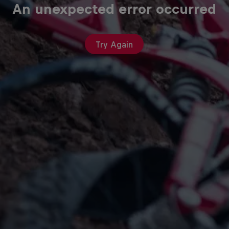
An unexpected error occurred
Try Again