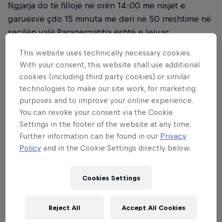
Ngjarja do të fillojë në orën 14:00 me nisjet e
garuesve çdo 15 minuta me deri në 50 rreshtime në
secilën valë.Parapergatitja është e lejuar;
megjithatë, të gjithë garuesit duhet të jenë të
This website uses technically necessary cookies.
pranishëm në pikën e nisjes 10 minuta para fillimit të
With your consent, this website shall use additional
tyre.
cookies (including third party cookies) or similar
technologies to make our site work, for marketing
Cila është mosha minimale për të konkurruar?
purposes and to improve your online experience.
You can revoke your consent via the Cookie
Garuesit nga 18 vjeç e lart lejohen të marin pjesë në
Settings in the footer of the website at any time.
këtë garë.Garuesëve mund t'u kërkohet gjithashtu
Further information can be found in our
Privacy
të verifikojnë moshën e tyre. Ju lutemi sigurohuni
Policy
and in the Cookie Settings directly below.
që me vete të keni një dokument ID-së ose patentë
shoferi.
Cookies Settings
Cilat janë rregullat për Red Bull Conquer The
Castle?
Reject All
Accept All Cookies