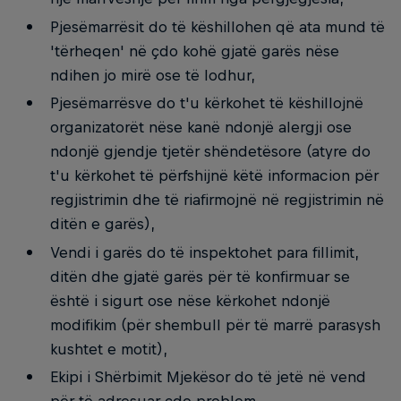
Pjesëmarrësit do të këshillohen që ata mund të
'tërheqen' në çdo kohë gjatë garës nëse
ndihen jo mirë ose të lodhur,
Pjesëmarrësve do t'u kërkohet të këshillojnë
organizatorët nëse kanë ndonjë alergji ose
ndonjë gjendje tjetër shëndetësore (atyre do
t'u kërkohet të përfshijnë këtë informacion për
regjistrimin dhe të riafirmojnë në regjistrimin në
ditën e garës),
Vendi i garës do të inspektohet para fillimit,
ditën dhe gjatë garës për të konfirmuar se
është i sigurt ose nëse kërkohet ndonjë
modifikim (për shembull për të marrë parasysh
kushtet e motit),
Ekipi i Shërbimit Mjekësor do të jetë në vend