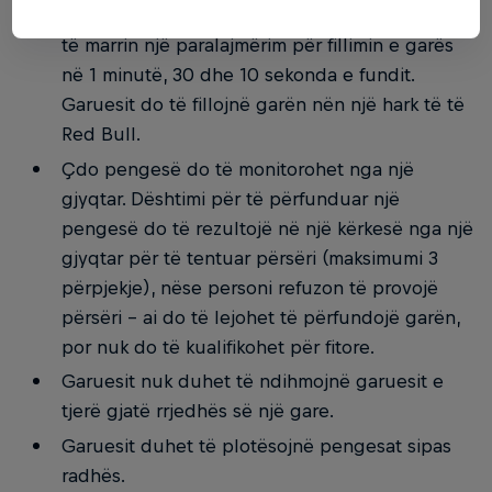
Çdo grup do të niset nga gjyqtari. Garuesit do
të marrin një paralajmërim për fillimin e garës
në 1 minutë, 30 dhe 10 sekonda e fundit.
Garuesit do të fillojnë garën nën një hark të të
Red Bull.
Çdo pengesë do të monitorohet nga një
gjyqtar. Dështimi për të përfunduar një
pengesë do të rezultojë në një kërkesë nga një
gjyqtar për të tentuar përsëri (maksimumi 3
përpjekje), nëse personi refuzon të provojë
përsëri - ai do të lejohet të përfundojë garën,
por nuk do të kualifikohet për fitore.
Garuesit nuk duhet të ndihmojnë garuesit e
tjerë gjatë rrjedhës së një gare.
Garuesit duhet të plotësojnë pengesat sipas
radhës.