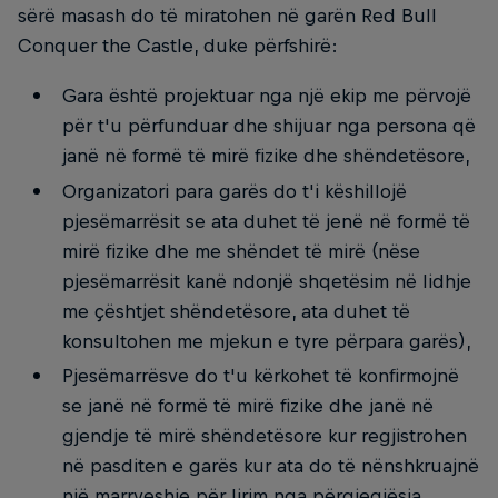
sërë masash do të miratohen në garën Red Bull
Conquer the Castle, duke përfshirë:
Gara është projektuar nga një ekip me përvojë
për t'u përfunduar dhe shijuar nga persona që
janë në formë të mirë fizike dhe shëndetësore,
Organizatori para garës do t'i këshillojë
pjesëmarrësit se ata duhet të jenë në formë të
mirë fizike dhe me shëndet të mirë (nëse
pjesëmarrësit kanë ndonjë shqetësim në lidhje
me çështjet shëndetësore, ata duhet të
konsultohen me mjekun e tyre përpara garës),
Pjesëmarrësve do t'u kërkohet të konfirmojnë
se janë në formë të mirë fizike dhe janë në
gjendje të mirë shëndetësore kur regjistrohen
në pasditen e garës kur ata do të nënshkruajnë
një marrveshje për lirim nga përgjegjësia,