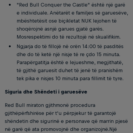
"Red Bull Conquer the Castle" është një garë
e individuale. Anëtarët e familjes së garuesëve,
mbështetësit ose biçikletat NUK lejohen të
shoqërojnë asnjë garues gjatë garës.
Mosrespektimi do të rezultojë në skualifikim.
Ngjarja do të fillojë në orën 14:00 të pasditës
dhe do të ketë një nisje të re çdo 15 minuta.
Parapërgatitja është e lejueshme, megjithatë,
të gjithë garuesit duhet të jenë të pranishëm
tek pika e nisjes 10 minuta para fillimit të tyre.
Siguria dhe Shëndeti i garuesëve
Red Bull miraton gjithmonë procedura
gjithëpërfshirëse për t'u përpjekur të garantojë
shëndetin dhe sigurinë e personave që marrin pjesë
në garë që ata promovojnë dhe organizojnë.Një