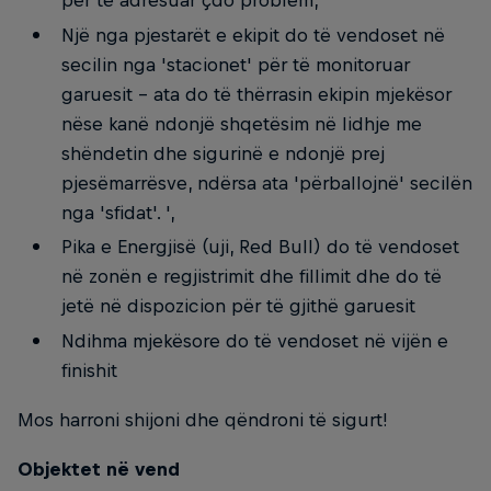
për të adresuar çdo problem,
Një nga pjestarët e ekipit do të vendoset në
secilin nga 'stacionet' për të monitoruar
garuesit - ata do të thërrasin ekipin mjekësor
nëse kanë ndonjë shqetësim në lidhje me
shëndetin dhe sigurinë e ndonjë prej
pjesëmarrësve, ndërsa ata 'përballojnë' secilën
nga 'sfidat'. ',
Pika e Energjisë (uji, Red Bull) do të vendoset
në zonën e regjistrimit dhe fillimit dhe do të
jetë në dispozicion për të gjithë garuesit
Ndihma mjekësore do të vendoset në vijën e
finishit
Mos harroni shijoni dhe qëndroni të sigurt!
Objektet në vend