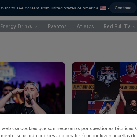
Continue
Want to see content from United States of America
?
Energy Drinks
Eventos
Atletas
Red Bull TV
o web usa cookies que son necesarias por cuestiones técnicas. 
iento, se usarán cookies adicionales (que incluyen aquellas de