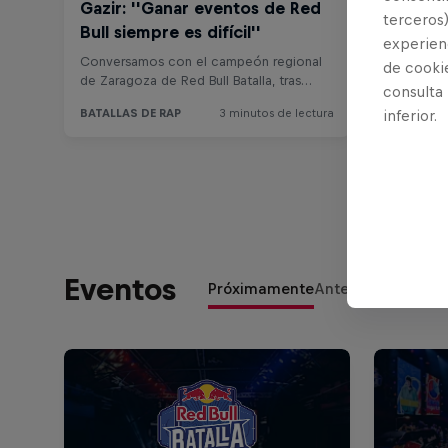
terceros)
experienc
de cooki
consulta
inferior.
Eventos
Próximamente
Anteriormente