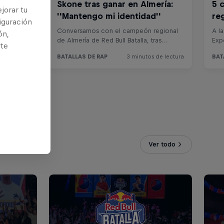
jorar tu
iguración
ón,
rte
Ver todo