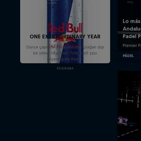
ONE EXTRAORDINARY YEAR
Dünya çapında altı sporcunun olağan dışı
bir yılının hikayesini Türkçe alt yazı
seçeneğiyle Red …
ESGRIMA