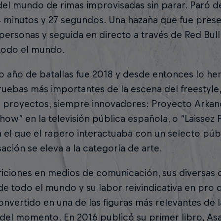
del mundo de rimas improvisadas sin parar. Paró 
 minutos y 27 segundos. Una hazaña que fue presen
ersonas y seguida en directo a través de Red Bull
todo el mundo.
o año de batallas fue 2018 y desde entonces lo he
ruebas más importantes de la escena del freestyle
s proyectos, siempre innovadores: Proyecto Arkan
show” en la televisión pública española, o “Laissez 
 el que el rapero interactuaba con un selecto púb
ación se eleva a la categoría de arte.
riciones en medios de comunicación, sus diversas
 de todo el mundo y su labor reivindicativa en pro d
onvertido en una de las figuras más relevantes de l
del momento. En 2016 publicó su primer libro, Asalt