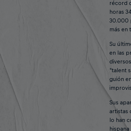
récord 
horas 34
30.000 p
más en 
Su últim
en las p
diverso
“talent 
guión en
improvis
Sus apa
artistas
lo han c
hispana 