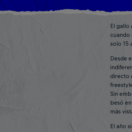
El gallo
cuando s
solo 15 
Desde en
indifere
directo 
freestyl
Sin emba
besó en 
más vist
El año s