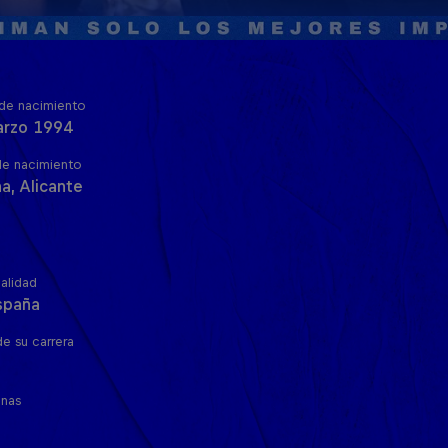
de nacimiento
arzo 1994
de nacimiento
a, Alicante
alidad
spaña
de su carrera
inas