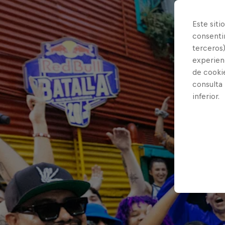
Este siti
consentim
terceros)
experienc
de cooki
consulta
inferior.