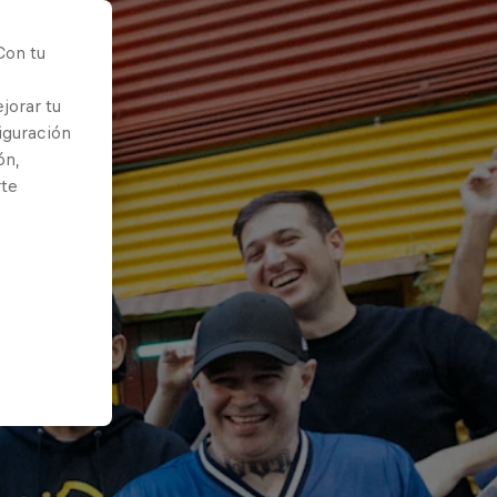
Con tu
jorar tu
iguración
ón,
rte