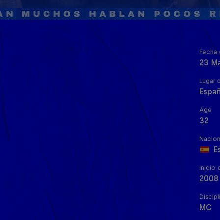
Fecha 
23 M
Lugar 
Españ
Age
32
Nacion
E
Inicio 
2008
Discipl
MC