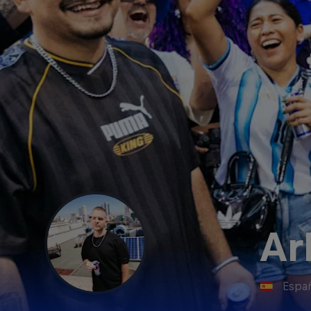
Ar
Espa