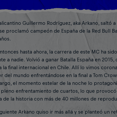
 alicantino Guillermo Rodríguez, aka Arkano, saltó a
e proclamó campeón de España de la Red Bull Bata
años.
tonces hasta ahora, la carrera de este MC ha sid
nte a nadie. Volvió a ganar Batalla España en 2015,
a la final internacional en Chile. Allí lo vimos cor
er del mundo enfrentándose en la final a Tom Crow
rgo, el momento estelar de la noche lo protagoni
pleno enfrentamiento de cuartos, lo que provocó s
a de la historia con más de 40 millones de repro
iguiente Arkano quiso ir más allá y se planteó un ret