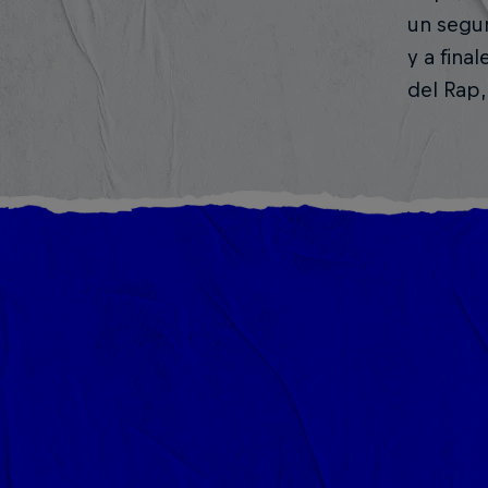
un segun
y a fina
del Rap,