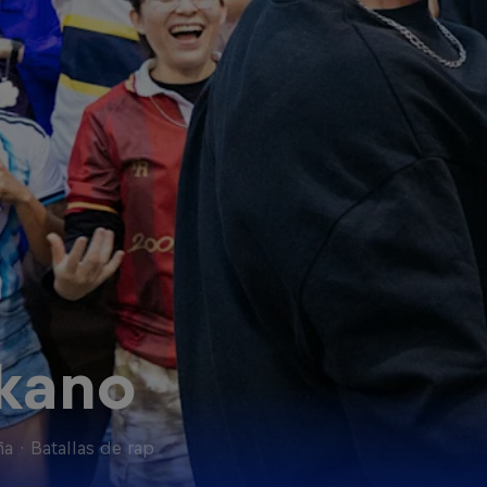
kano
ña
·
Batallas de rap