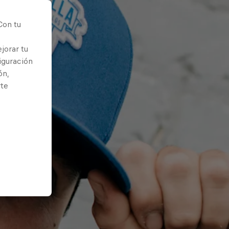
Con tu
jorar tu
iguración
ón,
rte