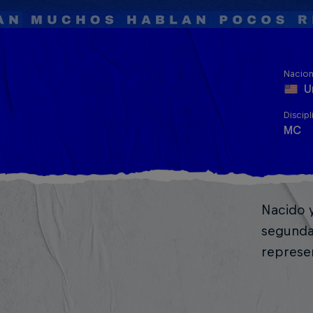
Nacion
U
Discipl
MC
Nacido y
segunda 
represen