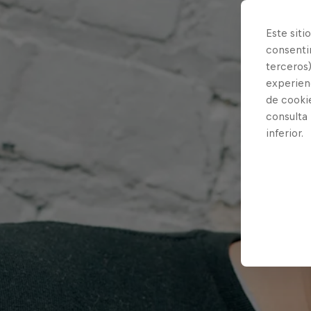
Este siti
consentim
terceros)
experienc
de cooki
consulta
inferior.