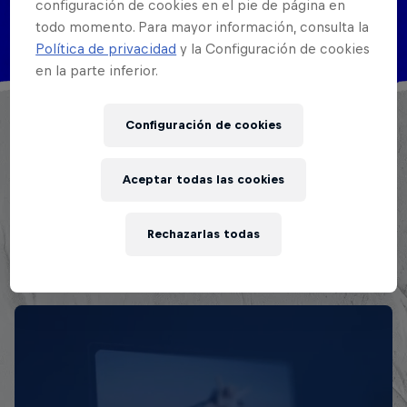
configuración de cookies en el pie de página en
Disciplinas
todo momento. Para mayor información, consulta la
MC
Política de privacidad
y la Configuración de cookies
en la parte inferior.
Representando al norte del país, Inicio su carrera
Configuración de cookies
en 2016 en KO 6to Asalto y en distintos circuitos de
plaza, participante de Spit MX.
Aceptar todas las cookies
Este fue el MC más ganador de la ruta de ascenso,
lograndolo para la temporada de 2021.
Rechazarlas todas