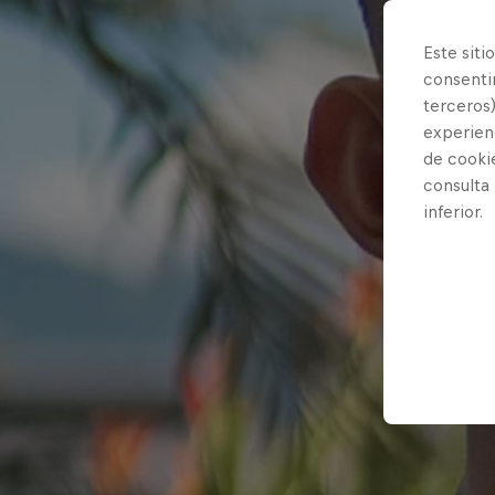
Este siti
consentim
terceros)
experienc
de cooki
consulta
inferior.