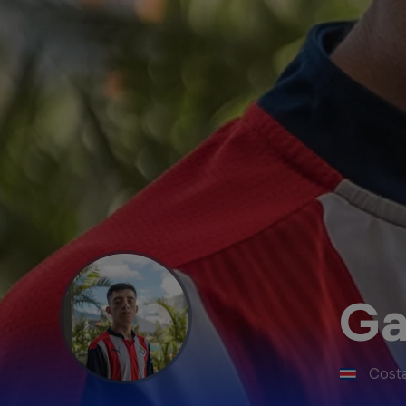
G
Costa