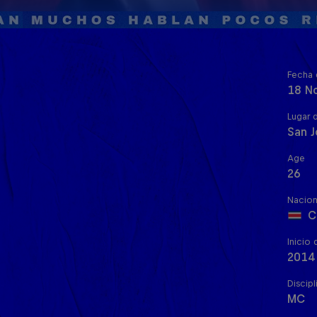
Fecha 
18 N
Lugar 
San J
Age
26
Nacion
C
Inicio 
2014
Discipl
MC