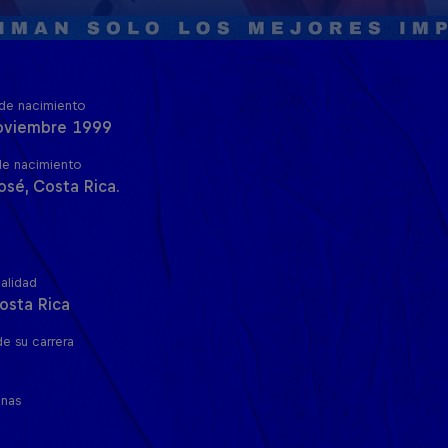
de nacimiento
oviembre 1999
de nacimiento
osé, Costa Rica.
alidad
osta Rica
de su carrera
inas