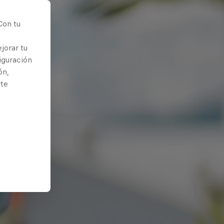
Con tu
jorar tu
iguración
ón,
rte