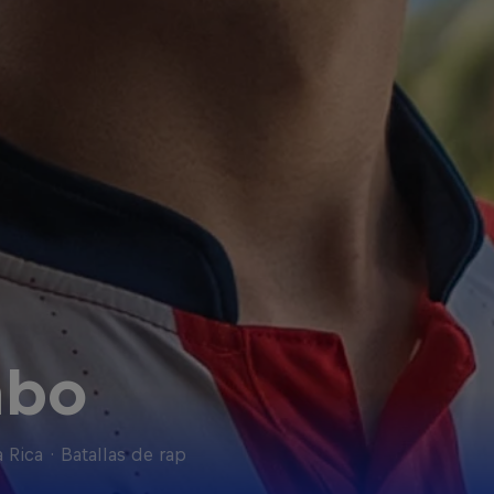
abo
 Rica
·
Batallas de rap