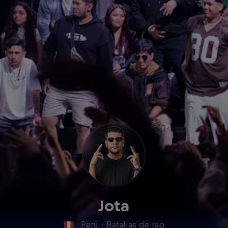
Jota
Perú
·
Batallas de rap