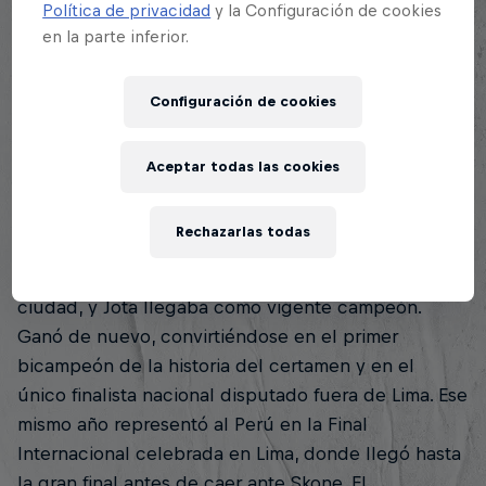
Política de privacidad
y la Configuración de cookies
Lima. Llegó como un desconocido con una sola
en la parte inferior.
intención: ganar Red Bull Batalla. Y eso fue
exactamente lo que hizo. Venció a todos los que
Configuración de cookies
tuvo enfrente y se fue con el título y con el cupo
para la Final Internacional de Chile, donde derrotó
Aceptar todas las cookies
a Dtoke (Argentina) antes de caer ante el local Tom
Crowley.
Rechazarlas todas
El 2016 fue el año de la consagración doble.
Red Bull Batalla Perú se realizó en Trujillo, su
ciudad, y Jota llegaba como vigente campeón.
Ganó de nuevo, convirtiéndose en el primer
bicampeón de la historia del certamen y en el
único finalista nacional disputado fuera de Lima. Ese
mismo año representó al Perú en la Final
Internacional celebrada en Lima, donde llegó hasta
la gran final antes de caer ante Skone. El