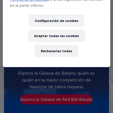
en la parte inferior.
Configuración de cookies
Aceptar todas las cookies
EXPLORA TODAS SUS
Rechazarlas todas
BATALLAS
Explora la Galaxia de Batalla, quién es
quién en la mayor competición de
freestyle de habla hispana.
Explora la Galaxia de Red Bull Batalla