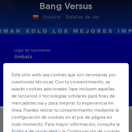
Bang Versus
Ecuador
·
Batallas de rap
Lugar de nacimiento
Ambato
Nacionalidad
Ecuador
Este sitio web usa cookies que son necesarias por
cuestiones técnicas. Con tu consentimiento, se
Disciplinas
usarán cookies adicionales (que incluyen aquellas
MC Battle
de terceros) o tecnologías similares para fines de
mercadotecnia y para mejorar tu experiencia en
línea. Puedes retirar tu consentimiento mediante la
configuración de cookies en el pie de página en
todo momento. Para mayor información, consulta la
Política de privacidad
y la Configuración de cookies