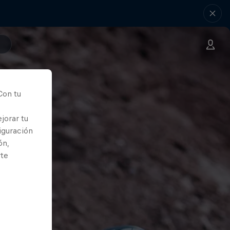
Con tu
jorar tu
iguración
ón,
rte