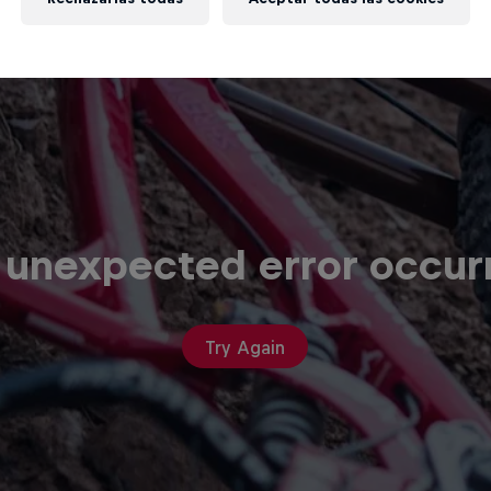
 unexpected error occur
Try Again