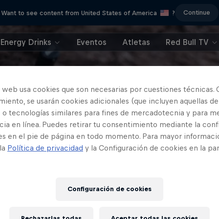
Continue
Want to see content from United States of America
?
Energy Drinks
Eventos
Atletas
Red Bull TV
o web usa cookies que son necesarias por cuestiones técnicas. 
iento, se usarán cookies adicionales (que incluyen aquellas de
 o tecnologías similares para fines de mercadotecnia y para me
ia en línea. Puedes retirar tu consentimiento mediante la conf
es en el pie de página en todo momento. Para mayor informaci
 la
Política de privacidad
y la Configuración de cookies en la pa
Configuración de cookies
Rechazarlas todas
Aceptar todas las cookies