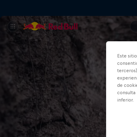
Este siti
consentim
terceros)
experienc
de cooki
consulta
inferior.