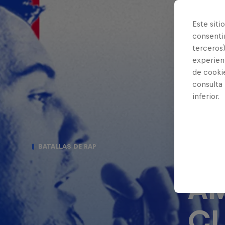
Este siti
consentim
terceros)
experienc
de cooki
consulta
inferior.
PO
BATALLAS DE RAP
AM
CL