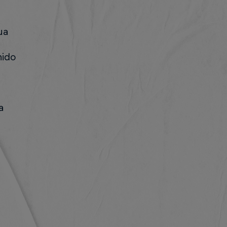
ua
nido
a
a