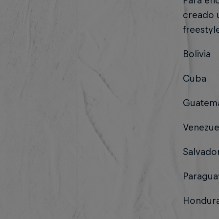
Para en
creado u
freestyl
Bolivia
Cuba
Guatem
Venezue
Salvado
Paragua
Hondur