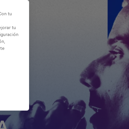
Con tu
jorar tu
iguración
ón,
rte
A