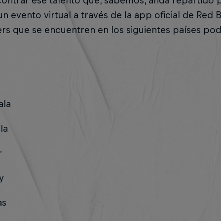
contrar ese talento que, sabemos, anda repartido
n evento virtual a través de la app oficial de Red B
ers que se encuentren en los siguientes países pod
ala
la
r
y
as