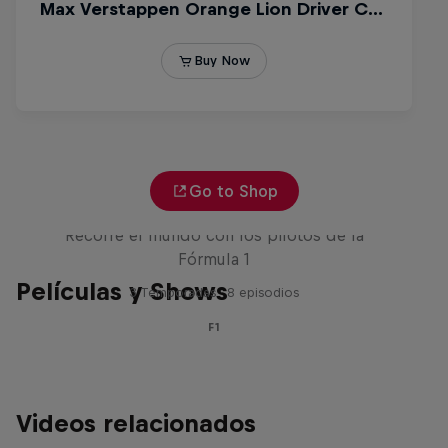
Go to Shop
Red Bull Racing Road Trips
Recorre el mundo con los pilotos de la
Fórmula 1
Películas y Shows
3 Temporadas · 8 episodios
F1
Videos relacionados