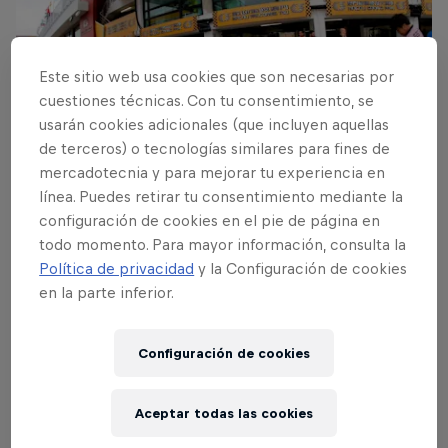
Este sitio web usa cookies que son necesarias por
cuestiones técnicas. Con tu consentimiento, se
usarán cookies adicionales (que incluyen aquellas
de terceros) o tecnologías similares para fines de
mercadotecnia y para mejorar tu experiencia en
línea. Puedes retirar tu consentimiento mediante la
Lee a continuación
configuración de cookies en el pie de página en
todo momento. Para mayor información, consulta la
Lynn, el más rápido en el
Política de privacidad
y la Configuración de cookies
Gran Premio de Macao
en la parte inferior.
El novato Alex Lynn sorprende y consigue la pole
Configuración de cookies
position en el Gran Premio de Macao de Fórmula 3.
2 minutos de lectura
Aceptar todas las cookies