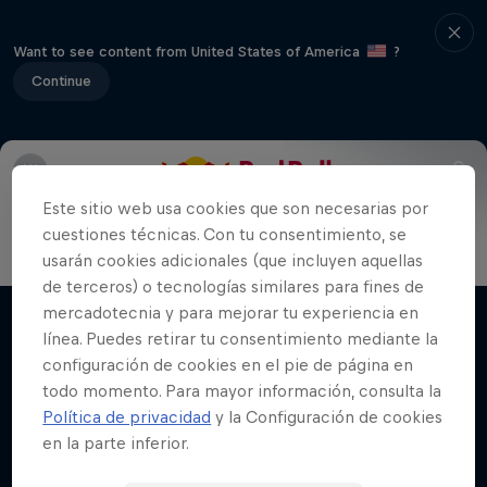
Want to see content from United States of America
?
Continue
Escucha la Final Nacional de México con la mejor
calidad de sonido en Spotify
Este sitio web usa cookies que son necesarias por
cuestiones técnicas. Con tu consentimiento, se
usarán cookies adicionales (que incluyen aquellas
Red Bull Batalla Nueva Historia:
de terceros) o tecnologías similares para fines de
20 Años de Rimas
mercadotecnia y para mejorar tu experiencia en
Películas y Shows
Red Bull Batalla
línea. Puedes retirar tu consentimiento mediante la
configuración de cookies en el pie de página en
BATALLAS DE RAP
todo momento. Para mayor información, consulta la
Política de privacidad
y la Configuración de cookies
en la parte inferior.
Videos relacionados