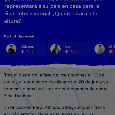
representará a su país en casa para la
Final Internacional. ¿Quién estará a la
altura?
Part of this event
Nekroos
Icon
JC 
Perú
Perú
Tras el cierre de la fase de inscripciones el 10 de
junio y el anuncio de clasificados el 20 de junio ya
tenemos claras las listas de participantes de cada
Final Nacional.
En el caso de Perú, Almendrades, campeón de la
edición anterior, tiene ya su plaza en la Final