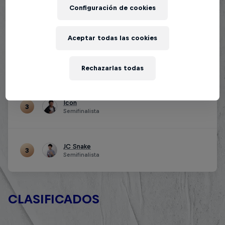
Configuración de cookies
Almendrades
1
Campeón
Aceptar todas las cookies
Nekroos
2
Rechazarlas todas
Subcampeón
Icon
3
Semifinalista
JC Snake
3
Semifinalista
CLASIFICADOS