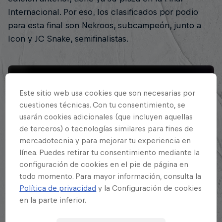
Internacional. Por eso, los clasificados por podio
para esta final son Nekroos, subcampeón, junto a
Icon y JC Snake, semifinalistas.
Este sitio web usa cookies que son necesarias por
cuestiones técnicas. Con tu consentimiento, se
usarán cookies adicionales (que incluyen aquellas
de terceros) o tecnologías similares para fines de
Red Bull Batalla Final Nacional Perú
mercadotecnia y para mejorar tu experiencia en
2025
línea. Puedes retirar tu consentimiento mediante la
Final Perú Red Bull Batalla Temporada 2025/26
configuración de cookies en el pie de página en
todo momento. Para mayor información, consulta la
Go to Event
Política de privacidad
y la Configuración de cookies
en la parte inferior.