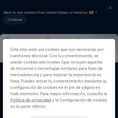
Want to see content from United States of America
?
Continue
Info
Formato
Talento
Participantes
Audio
Este sitio web usa cookies que son necesarias por
cuestiones técnicas. Con tu consentimiento, se
Red Bull Batalla Nueva Historia:
usarán cookies adicionales (que incluyen aquellas
20 Años de Rimas
de terceros) o tecnologías similares para fines de
Películas y Shows
mercadotecnia y para mejorar tu experiencia en
Red Bull Batalla
línea. Puedes retirar tu consentimiento mediante la
BATALLAS DE RAP
configuración de cookies en el pie de página en
todo momento. Para mayor información, consulta la
Política de privacidad
y la Configuración de cookies
en la parte inferior.
Videos relacionados