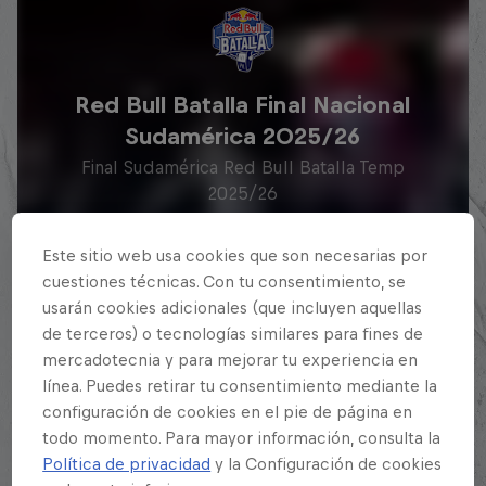
Red Bull Batalla Final Nacional
Sudamérica 2025/26
Final Sudamérica Red Bull Batalla Temp
2025/26
Go to Event
Este sitio web usa cookies que son necesarias por
cuestiones técnicas. Con tu consentimiento, se
usarán cookies adicionales (que incluyen aquellas
de terceros) o tecnologías similares para fines de
mercadotecnia y para mejorar tu experiencia en
Lancer Lirical
1
línea. Puedes retirar tu consentimiento mediante la
Campeón
configuración de cookies en el pie de página en
todo momento. Para mayor información, consulta la
Chang
Política de privacidad
y la Configuración de cookies
2
Subcampeón