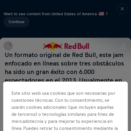
Want to see content from United States of America
?
Continue
Un formato original de Red Bull, este jam
enfocado en líneas sobre tres obstáculos
ha sido un gran éxito con 6.000
espectadores en el 2013. Usualmente en
las mismas fechas que Brigth Tradeshow.
Este sitio web usa cookies que son necesarias por
cuestiones técnicas. Con tu consentimiento, se
Part of this event
usarán cookies adicionales (que incluyen aquellas
de terceros) o tecnologías similares para fines de
Felipe Gustavo
Danny León
mercadotecnia y para mejorar tu experiencia en
United States
España
línea. Puedes retirar tu consentimiento mediante la