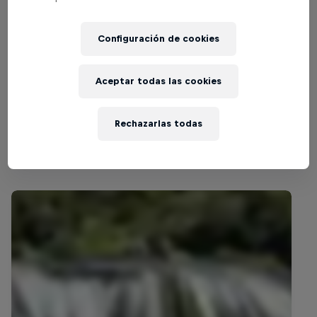
Part of this event
Configuración de cookies
Orlando Duque
Colombia
Aceptar todas las cookies
Rechazarlas todas
Videos relacionados