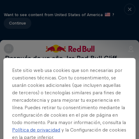
Want to see content from United States of America
?
Continue
Después de un año, las Red Bull Cliff
Diving World Series vuelven a La Rochelle
Este sitio web usa cookies que son necesarias por
y a la emblemática Torre de San Nicolás
cuestiones técnicas. Con tu consentimiento, se
del siglo XIV que comanda en el puerto.
usarán cookies adicionales (que incluyen aquellas
de terceros) o tecnologías similares para fines de
El 17 de mayo veremos la segunda
mercadotecnia y para mejorar tu experiencia en
prueba del año con unos participantes
línea. Puedes retirar tu consentimiento mediante la
hambrientos de victoria para alejarse en
configuración de cookies en el pie de página en
la general e imponer su ley desde el
todo momento. Para mayor información, consulta la
comienzo de la temporada.
Política de privacidad
y la Configuración de cookies
en la parte inferior.