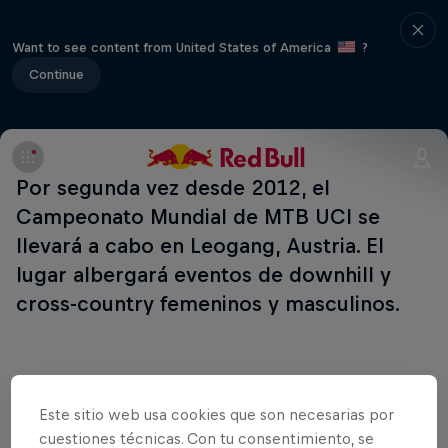
Want to see content from United States of America
?
Continue
Por segunda vez desde 2012, el
Campeonato Mundial de MTB UCI se
llevará a cabo en Leogang, Austria. El
lugar albergará eventos de downhill y
cross-country femeninos y masculinos.
Eventos Relacionados
Este sitio web usa cookies que son necesarias por
cuestiones técnicas. Con tu consentimiento, se