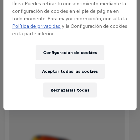
nosotros sólo estamos interesados en los
línea. Puedes retirar tu consentimiento mediante la
que montan sobre una tabla. ¿Habrá
configuración de cookies en el pie de página en
alguien capaz de hacer frente a Shaun
todo momento. Para mayor información, consulta la
Política de privacidad
y la Configuración de cookies
White en su cruzada por el oro de los X
en la parte inferior.
Games?
Configuración de cookies
Compra la colección
Aceptar todas las cookies
Rechazarlas todas