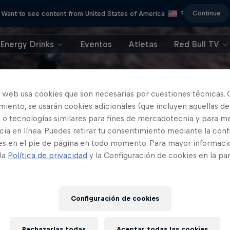
Continue
Want to see content from United States of America
?
Energy Drinks
Eventos
Atletas
Red Bull TV
o web usa cookies que son necesarias por cuestiones técnicas. 
iento, se usarán cookies adicionales (que incluyen aquellas de
 o tecnologías similares para fines de mercadotecnia y para me
ia en línea. Puedes retirar tu consentimiento mediante la conf
es en el pie de página en todo momento. Para mayor informaci
 la
Política de privacidad
y la Configuración de cookies en la pa
Configuración de cookies
Rechazarlas todas
Aceptar todas las cookies