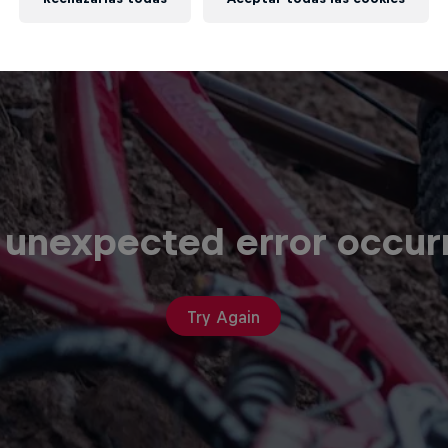
 unexpected error occur
Try Again