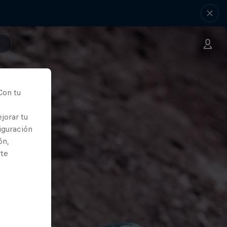
Con tu
jorar tu
iguración
ón,
rte