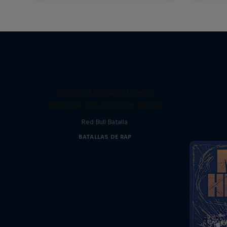
Red Bull Batalla Nueva
Historia: 20 Años de Rimas
Red Bull Batalla
BATALLAS DE RAP