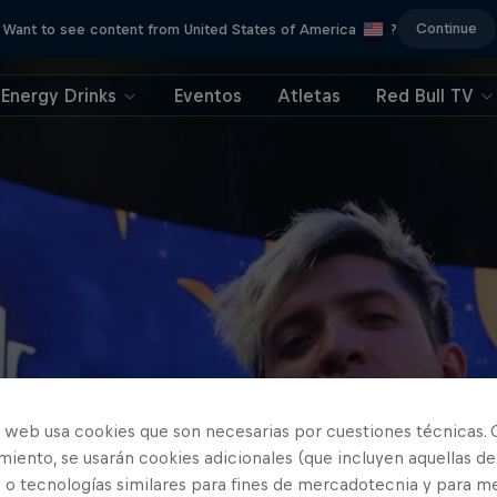
Continue
Want to see content from United States of America
?
Energy Drinks
Eventos
Atletas
Red Bull TV
o web usa cookies que son necesarias por cuestiones técnicas. 
iento, se usarán cookies adicionales (que incluyen aquellas de
 o tecnologías similares para fines de mercadotecnia y para me