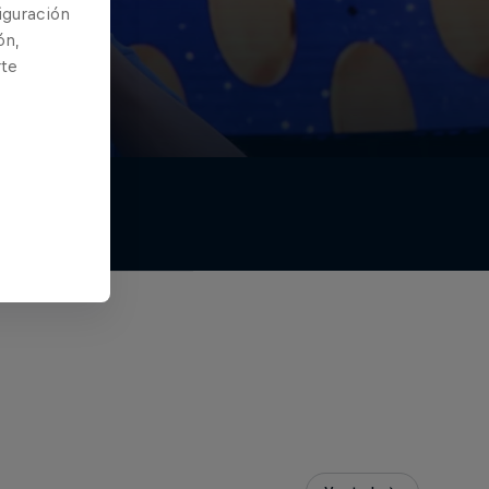
iguración
ón,
rte