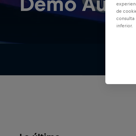
Demo Audie
experienc
de cooki
consulta
inferior.