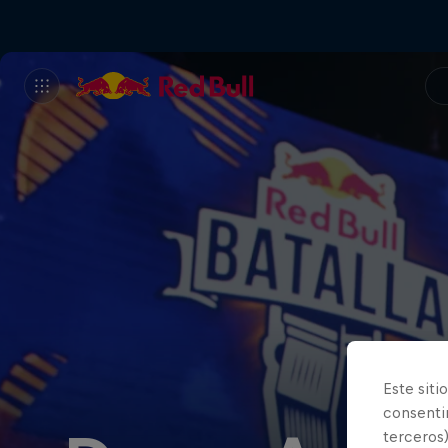
Este siti
consentim
terceros)