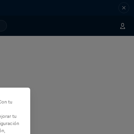
Con tu
jorar tu
iguración
ón,