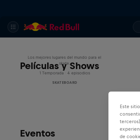
Skate Escape
Los mejores lugares del mundo para el
Películas y Shows
skate.
1 Temporada · 4 episodios
SKATEBOARD
Este siti
consentim
terceros)
experienc
Eventos
de cooki