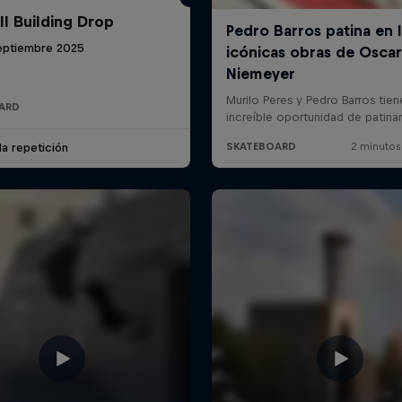
ll Building Drop
eptiembre 2025
ARD
la repetición