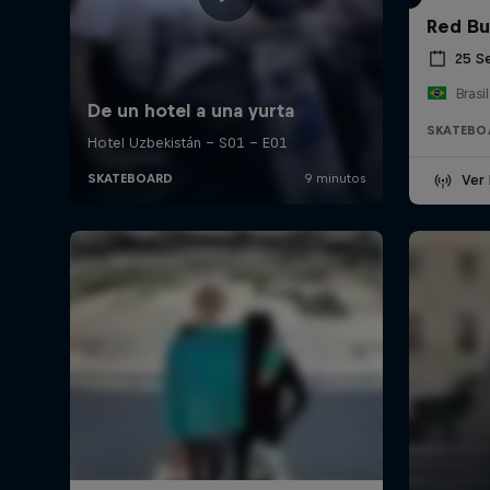
Red Bu
25 S
Brasil
SKATEBO
Ver 