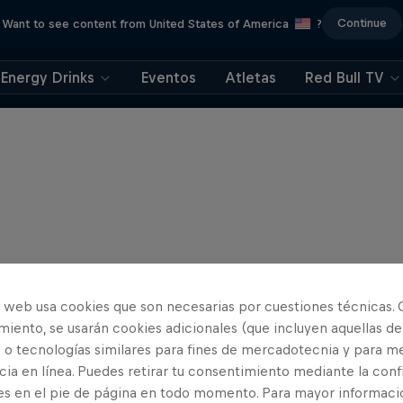
Continue
Want to see content from United States of America
?
Energy Drinks
Eventos
Atletas
Red Bull TV
o web usa cookies que son necesarias por cuestiones técnicas. 
iento, se usarán cookies adicionales (que incluyen aquellas de
 o tecnologías similares para fines de mercadotecnia y para me
ia en línea. Puedes retirar tu consentimiento mediante la conf
es en el pie de página en todo momento. Para mayor informaci