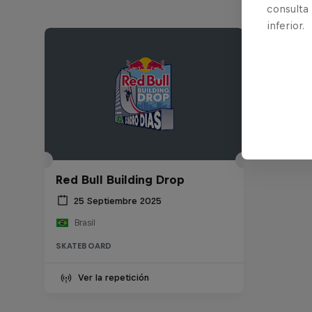
consulta
inferior.
Red Bull Building Drop
25 Septiembre 2025
Brasil
SKATEBOARD
Ver la repetición