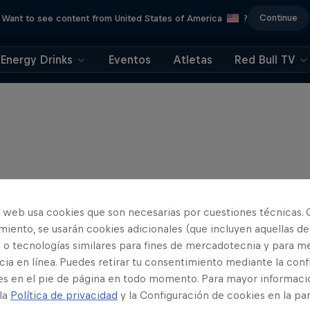
Continue
Want to see content from United States of America
?
Energy Drinks
Eventos
Atletas
Red Bull TV
o web usa cookies que son necesarias por cuestiones técnicas. 
iento, se usarán cookies adicionales (que incluyen aquellas de
 o tecnologías similares para fines de mercadotecnia y para me
ia en línea. Puedes retirar tu consentimiento mediante la conf
es en el pie de página en todo momento. Para mayor informaci
 la
Política de privacidad
y la Configuración de cookies en la pa