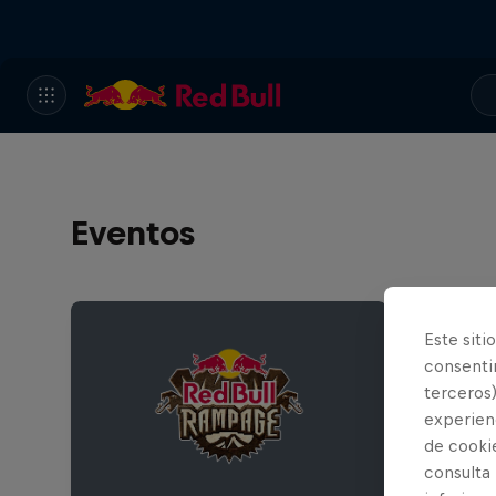
Eventos
Este siti
consentim
terceros)
experienc
de cooki
consulta