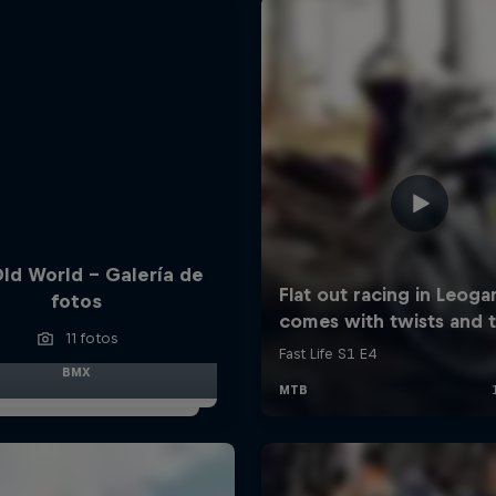
ld World – Galería de
fotos
11 fotos
BMX