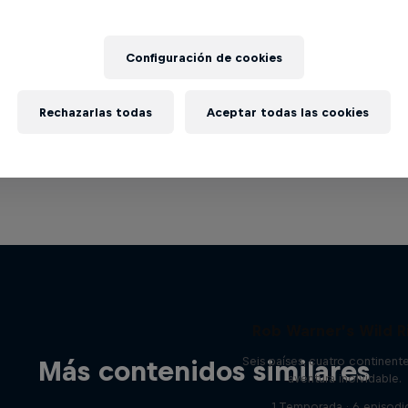
Configuración de cookies
Rechazarlas todas
Aceptar todas las cookies
Rob Warner’s Wild R
Seis países, cuatro continent
Más contenidos similares
aventura inolvidable.
1 Temporada · 6 episodi