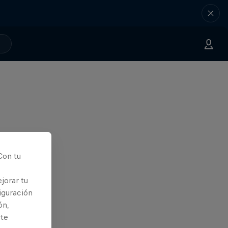
Con tu
jorar tu
iguración
ón,
rte