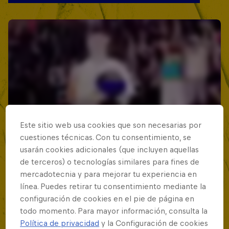
Este sitio web usa cookies que son necesarias por
cuestiones técnicas. Con tu consentimiento, se
usarán cookies adicionales (que incluyen aquellas
de terceros) o tecnologías similares para fines de
mercadotecnia y para mejorar tu experiencia en
línea. Puedes retirar tu consentimiento mediante la
configuración de cookies en el pie de página en
todo momento. Para mayor información, consulta la
Política de privacidad
y la Configuración de cookies