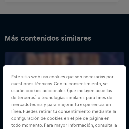
Más contenidos similares
Este sitio web usa cookies que son necesarias por
cuestiones técnicas. Con tu consentimiento, se
usarán cookies adicionales (que incluyen aquellas
de terceros) o tecnologías similares para fines de
mercadotecnia y para mejorar tu experiencia en
línea. Puedes retirar tu consentimiento mediante la
configuración de cookies en el pie de página en
todo momento. Para mayor información, consulta la