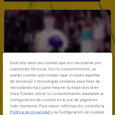
Este sitio web usa cookies que son necesarias por
cuestiones técnicas. Con tu consentimiento, se
usarán cookies adicionales (que incluyen aquellas
de terceros) o tecnologías similares para fines de
mercadotecnia y para mejorar tu experiencia en
línea. Puedes retirar tu consentimiento mediante la
configuración de cookies en el pie de página en
todo momento. Para mayor información, consulta la
Política de privacidad
y la Configuración de cookies