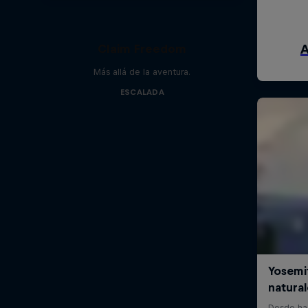
Claim Freedom
Más allá de la aventura.
ESCALADA