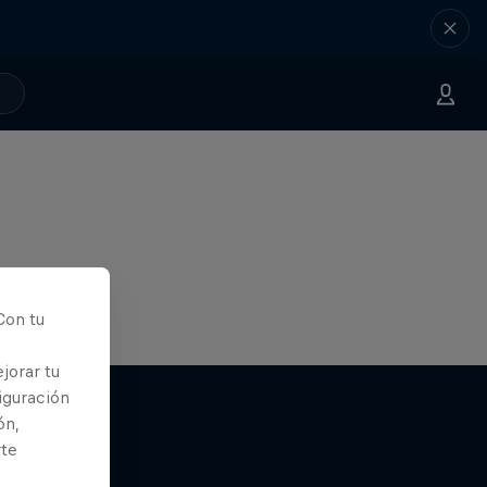
Con tu
jorar tu
iguración
ón,
rte