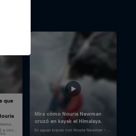
Nouria
íos.