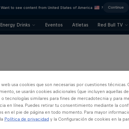
Continue
Want to see content from United States of America
?
Energy Drinks
Eventos
Atletas
Red Bull TV
o web usa cookies que son necesarias por cuestiones técnicas. 
iento, se usarán cookies adicionales (que incluyen aquellas de
 o tecnologías similares para fines de mercadotecnia y para me
ia en línea. Puedes retirar tu consentimiento mediante la conf
es en el pie de página en todo momento. Para mayor informaci
 la
Política de privacidad
y la Configuración de cookies en la pa
 Warner’s Wild Rides