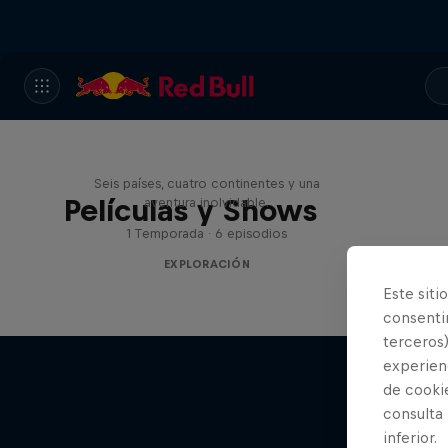
Rob Warner’s Wild Rides
Seis países, cuatro continentes y una
Películas y Shows
aventura inolvidable.
1 Temporada · 6 episodios
EXPLORACIÓN
Este siti
consentim
terceros)
experienc
de cooki
consulta
Rob
inferior.