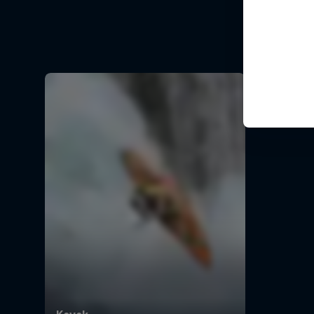
Seis pa
1