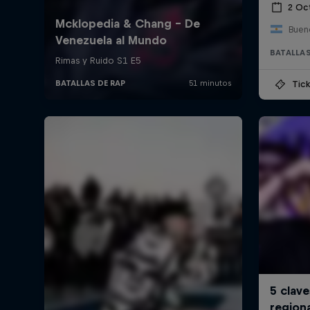
2 Oc
Bueno
BATALLAS
Tick