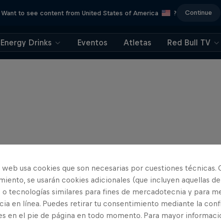
Continue
Want to see content from United States of America
?
Energy Drinks
Eventos
Atletas
Red Bull TV
o web usa cookies que son necesarias por cuestiones técnicas. 
iento, se usarán cookies adicionales (que incluyen aquellas de
 o tecnologías similares para fines de mercadotecnia y para me
ia en línea. Puedes retirar tu consentimiento mediante la conf
es en el pie de página en todo momento. Para mayor informaci