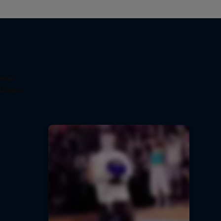
eva
Rimas