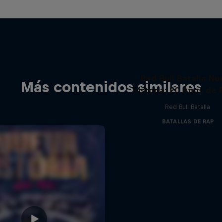
Red Bull Batalla Nu
Más contenidos similares
Historia: 20 Años de 
Red Bull Batalla
BATALLAS DE RAP