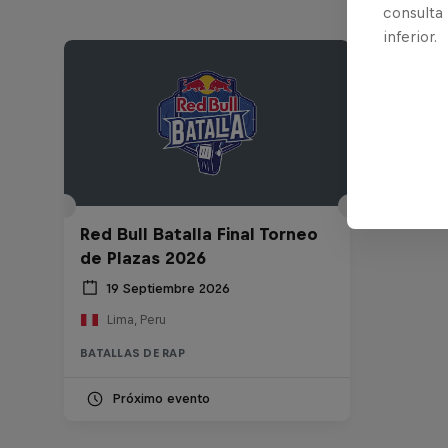
consulta
inferior.
Red Bull Batalla Final Torneo
de Plazas 2026
19 Septiembre 2026
Lima, Peru
BATALLAS DE RAP
Próximo evento