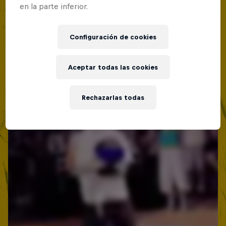
Lima, Peru
en la parte inferior.
Red Bull Batalla Nueva Historia:
BATALLAS DE RAP
20 Años de Rimas
Configuración de cookies
Próximo evento
Red Bull Batalla
Aceptar todas las cookies
BATALLAS DE RAP
Rechazarlas todas