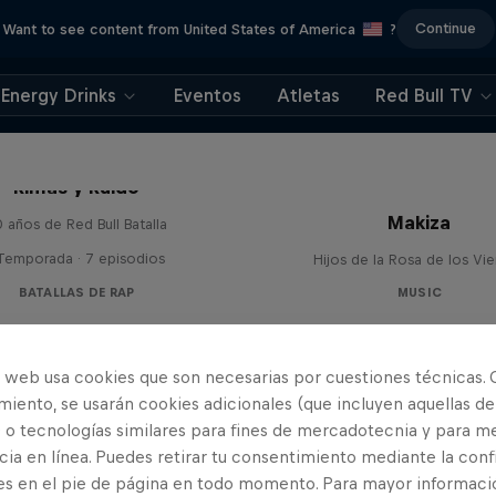
Continue
Want to see content from United States of America
?
Energy Drinks
Eventos
Atletas
Red Bull TV
Rimas y Ruido
Makiza
 años de Red Bull Batalla
 Temporada · 7 episodios
Hijos de la Rosa de los Vi
BATALLAS DE RAP
MUSIC
o web usa cookies que son necesarias por cuestiones técnicas. 
iento, se usarán cookies adicionales (que incluyen aquellas de
 o tecnologías similares para fines de mercadotecnia y para me
ia en línea. Puedes retirar tu consentimiento mediante la conf
es en el pie de página en todo momento. Para mayor informaci