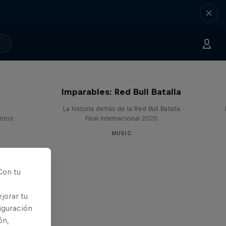
Imparables: Red Bull Batalla
La historia detrás de la Red Bull Batalla
entos
Final Internacional 2020
MUSIC
Con tu
jorar tu
iguración
ón,