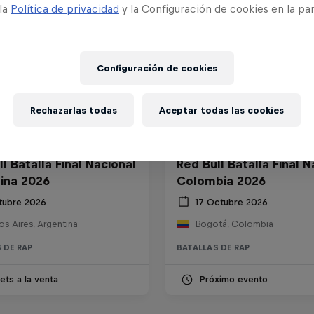
 la
Política de privacidad
y la Configuración de cookies en la pa
Configuración de cookies
Rechazarlas todas
Aceptar todas las cookies
l Batalla Final Nacional
Red Bull Batalla Final N
ina 2026
Colombia 2026
tubre 2026
17 Octubre 2026
s Aires, Argentina
Bogotá, Colombia
 DE RAP
BATALLAS DE RAP
ets a la venta
Próximo evento