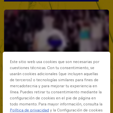
Este sitio web usa cookies que son necesarias por
cuestiones técnicas. Con tu consentimiento, se
usarán cookies adicionales (que incluyen aquellas
de terceros) o tecnologías similares para fines de
mercadotecnia y para mejorar tu experiencia en
línea. Puedes retirar tu consentimiento mediante la
configuración de cookies en el pie de página en
todo momento. Para mayor información, consulta la
Política de privacidad
y la Configuración de cookies