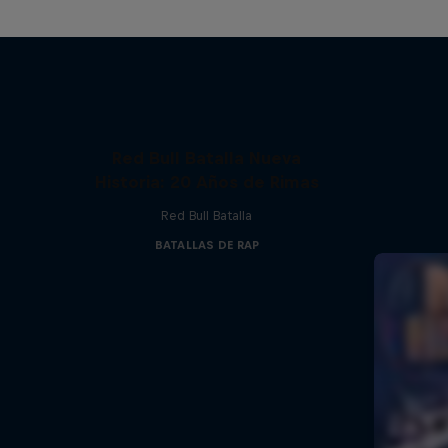
Red Bull Batalla Nueva
Historia: 20 Años de Rimas
Red Bull Batalla
BATALLAS DE RAP