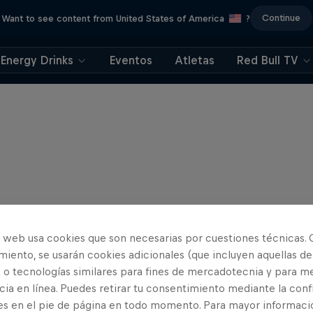
Continue
Want to see content from United States of America
?
Energy Drinks
Eventos
Atletas
Red Bull TV
o web usa cookies que son necesarias por cuestiones técnicas. 
iento, se usarán cookies adicionales (que incluyen aquellas de
 o tecnologías similares para fines de mercadotecnia y para me
ia en línea. Puedes retirar tu consentimiento mediante la conf
es en el pie de página en todo momento. Para mayor informaci