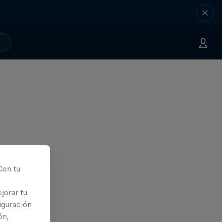
Con tu
jorar tu
iguración
ón,