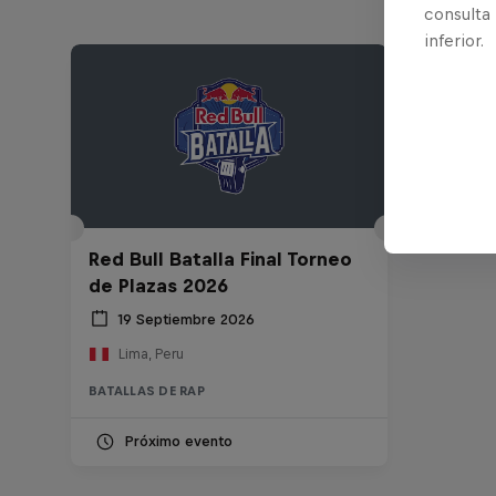
consulta
inferior.
Red Bull Batalla Final Torneo
de Plazas 2026
19 Septiembre 2026
Lima, Peru
BATALLAS DE RAP
Próximo evento