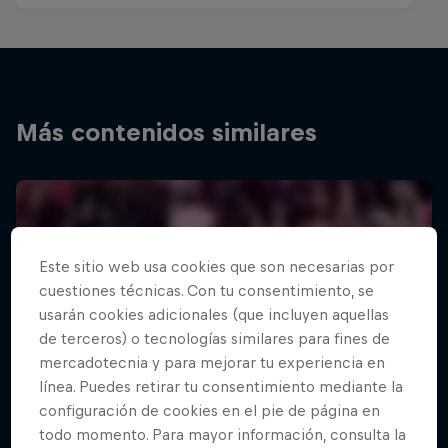
Más contenidos similares
Este sitio web usa cookies que son necesarias por
cuestiones técnicas. Con tu consentimiento, se
usarán cookies adicionales (que incluyen aquellas
de terceros) o tecnologías similares para fines de
mercadotecnia y para mejorar tu experiencia en
línea. Puedes retirar tu consentimiento mediante la
configuración de cookies en el pie de página en
todo momento. Para mayor información, consulta la