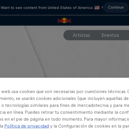
Continue
Want to see content from United States of America
?
Artistas
Eventos
o web usa cookies que son necesarias por cuestiones técnicas. 
iento, se usarán cookies adicionales (que incluyen aquellas de
 o tecnologías similares para fines de mercadotecnia y para me
ia en línea. Puedes retirar tu consentimiento mediante la conf
es en el pie de página en todo momento. Para mayor informaci
 la
Política de privacidad
y la Configuración de cookies en la pa