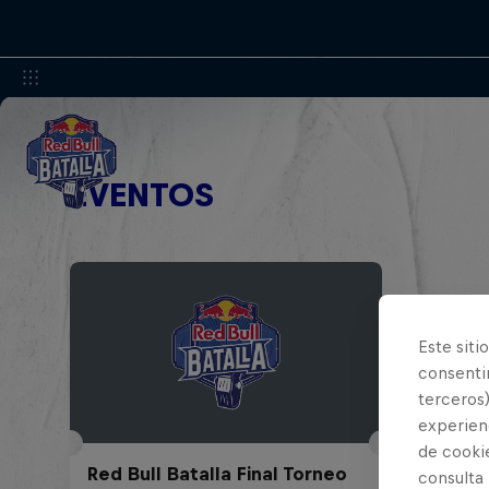
EVENTOS
Este siti
consentim
terceros)
experienc
de cooki
Red Bull Batalla Final Torneo
consulta