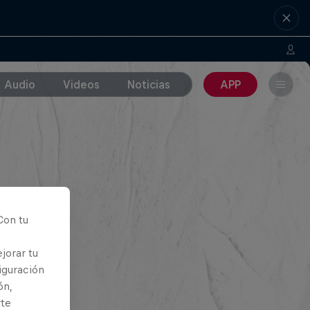
Audio
Videos
Noticias
APP
Con tu
jorar tu
iguración
ón,
rte