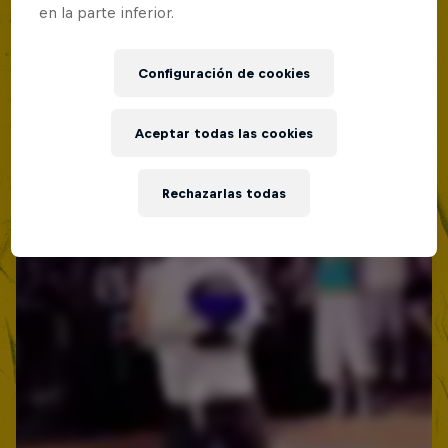
Lima, Peru
en la parte inferior.
Red Bull Batalla Nueva Historia:
BATALLAS DE RAP
20 Años de Rimas
Configuración de cookies
Próximo evento
Red Bull Batalla
Aceptar todas las cookies
BATALLAS DE RAP
Rechazarlas todas